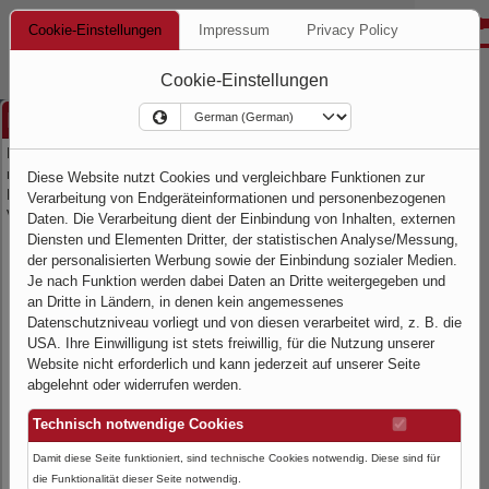
Cookie-Einstellungen
Impressum
Privacy Policy
Cookie-Einstellungen
Registrierung
Hier können Sie sich für die Anwendung
registrieren. Dazu füllen Sie bitte das
Diese Website nutzt Cookies und vergleichbare Funktionen zur
Kontaktformular aus und klicken auf senden.
Verarbeitung von Endgeräteinformationen und personenbezogenen
Vielen Dank für Ihr Interesse.
Daten. Die Verarbeitung dient der Einbindung von Inhalten, externen
Vorname
*
Diensten und Elementen Dritter, der statistischen Analyse/Messung,
der personalisierten Werbung sowie der Einbindung sozialer Medien.
Je nach Funktion werden dabei Daten an Dritte weitergegeben und
an Dritte in Ländern, in denen kein angemessenes
Nachname
*
Datenschutzniveau vorliegt und von diesen verarbeitet wird, z. B. die
USA. Ihre Einwilligung ist stets freiwillig, für die Nutzung unserer
Website nicht erforderlich und kann jederzeit auf unserer Seite
abgelehnt oder widerrufen werden.
Kundennummer
Technisch notwendige Cookies
Damit diese Seite funktioniert, sind technische Cookies notwendig. Diese sind für
die Funktionalität dieser Seite notwendig.
Firma