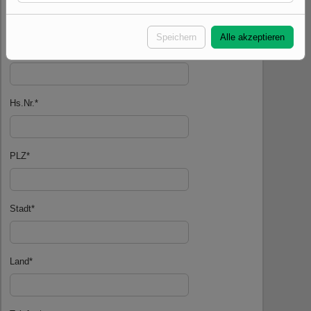
Speichern
Alle akzeptieren
Straße
*
Hs.Nr.
*
PLZ
*
Stadt
*
Land
*